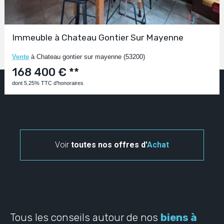
Immeuble à Chateau Gontier Sur Mayenne
Vente
à Chateau gontier sur mayenne (53200)
168 400 € **
dont 5.25% TTC d'honoraires
Voir
toutes nos offres d'
Achat
Tous les conseils autour de nos
biens à