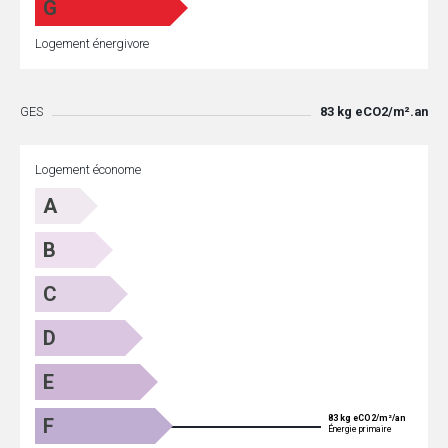
G
Logement énergivore
GES
83 kg eCO2/m².an
Logement économe
A
B
C
D
E
83 kg eCO2/m²/an
F
Énergie primaire