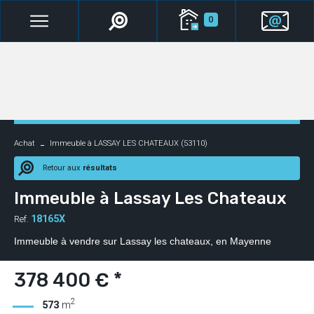
0
Achat
Immeuble à LASSAY LES CHATEAUX (53110)
Retour aux
résultats
Immeuble à Lassay Les Chateaux
18165X
Ref.
Immeuble à vendre sur Lassay les chateaux, en Mayenne
378 400 € *
2
573
m