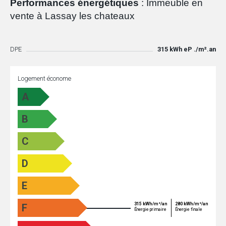
Performances énergétiques
: Immeuble en
vente à Lassay les chateaux
DPE
315 kWh eP ./m².an
Logement économe
A
B
C
D
E
315 kWh/m²/an
280 kWh/m²/an
F
Énergie primaire
Énergie finale