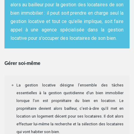
alors au bailleur pour la gestion des locataires de son
bien immobilier : il peut soit prendre en charge seul la
gestion locative et tout ce qu'elle implique, soit faire
appel à une agence spécialisée dans la gestion
locative pour s'occuper des locataires de son bien.
Gérer soi-même
La gestion locative désigne l’ensemble des tâches
essentielles à la gestion quotidienne d’un bien immobilier
lorsque l'on est propriétaire du bien en location. Le
propriétaire devient alors bailleur, c'est-à-dire qu'il met en
location un logement décent pour ses locataires. Il doit alors
effectuer lui-même la recherche et la sélection des locataires
qui vont habiter son bien.