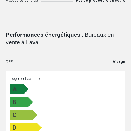
Procédures syndicat
Pas de procédure en cours
Performances énergétiques
: Bureaux en
vente à Laval
DPE
Vierge
Logement économe
A
B
C
D