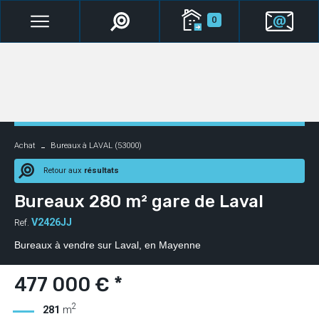
0
Achat
Bureaux à LAVAL (53000)
Retour aux
résultats
Bureaux 280 m² gare de Laval
V2426JJ
Ref.
Bureaux à vendre sur Laval, en Mayenne
477 000 € *
2
281
m