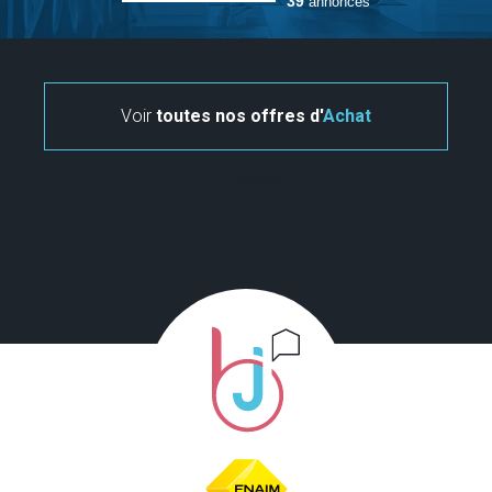
39
annonces
Voir
toutes nos offres d'
Achat
" . LANG ?>