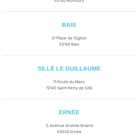
53150 Montsûrs
BAIS
21 Place de l'Eglise
53160
Bais
SILLÉ LE GUILLAUME
11 Route du Mans
72140 Saint Rémy de Sillé
ERNÉE
3, Avenue Aristide Briand
53500
Ernée