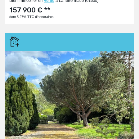
Bien immobilier en
Vente
à La ferte mace (61600)
157 900 € **
dont 5.27% TTC d'honoraires