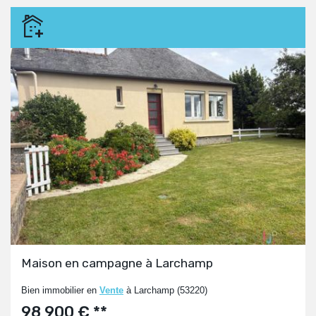
Maison en campagne à Larchamp
Bien immobilier en
Vente
à Larchamp (53220)
98 900 € **