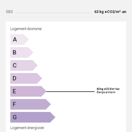
GES
63 kg eCO2/m².an
Logement économe
A
B
C
D
63 kg eCO2/m²/an
E
Énergie primaire
F
G
Logement énergivore