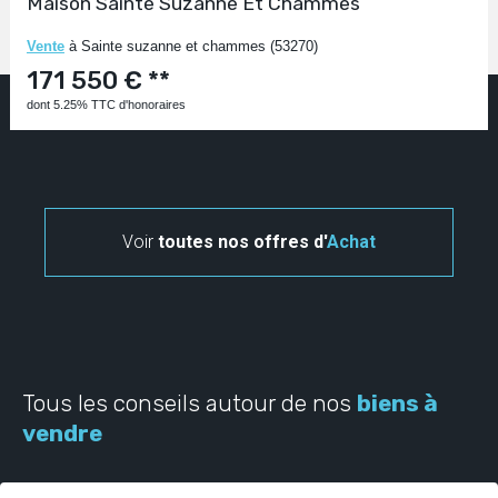
Maison Sainte Suzanne Et Chammes
Vente
à Sainte suzanne et chammes (53270)
171 550 € **
dont 5.25% TTC d'honoraires
Voir
toutes nos offres d'
Achat
Tous les conseils autour de nos
biens à
vendre