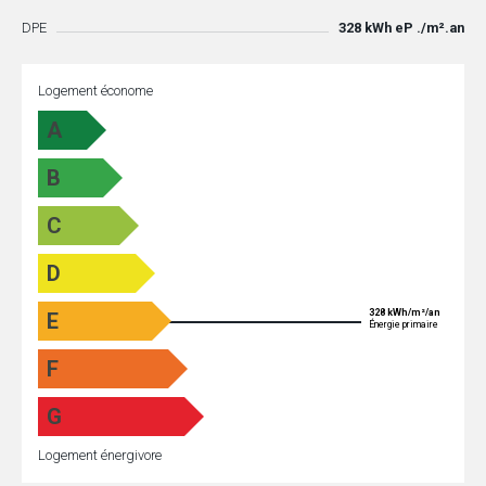
DPE
328 kWh eP ./m².an
Logement économe
A
B
C
D
328 kWh/m²/an
E
Énergie primaire
F
G
Logement énergivore