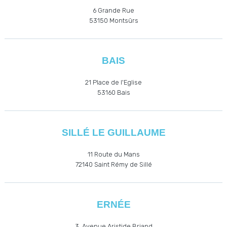
6 Grande Rue
53150 Montsûrs
BAIS
21 Place de l'Eglise
53160
Bais
SILLÉ LE GUILLAUME
11 Route du Mans
72140 Saint Rémy de Sillé
ERNÉE
3, Avenue Aristide Briand