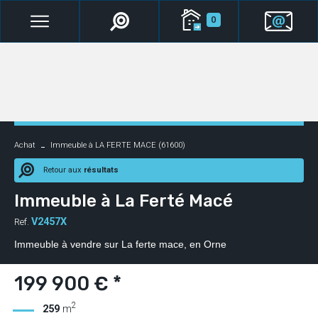
0
Achat
Immeuble à LA FERTE MACE (61600)
Retour aux
résultats
Immeuble à La Ferté Macé
V2457X
Ref.
Immeuble à vendre sur La ferte mace, en Orne
199 900 € *
2
259
m