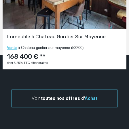
Immeuble à Chateau Gontier Sur Mayenne
Vente
à Chateau gontier sur mayenne (53200)
168 400 € **
dont 5.25% TTC d'honoraires
Voir
toutes nos offres d'
Achat