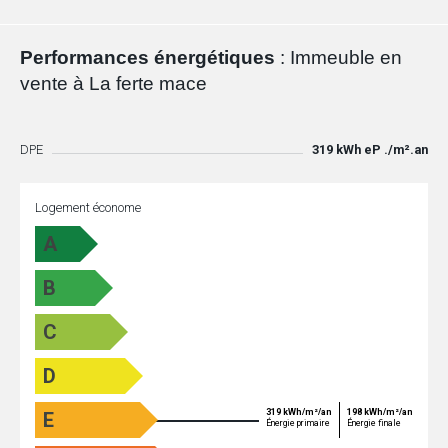
Performances énergétiques
: Immeuble en
vente à La ferte mace
DPE
319 kWh eP ./m².an
Logement économe
A
B
C
D
319 kWh/m²/an
198 kWh/m²/an
E
Énergie primaire
Énergie finale