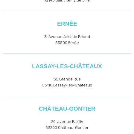
72140 Saint Rémy de Sillé
ERNÉE
3, Avenue Aristide Briand
53500
Ernée
LASSAY-LES-CHÂTEAUX
35 Grande Rue
53110
Lassay-les-Châteaux
CHÂTEAU-GONTIER
20, avenue Razilly
53200
Château-Gontier