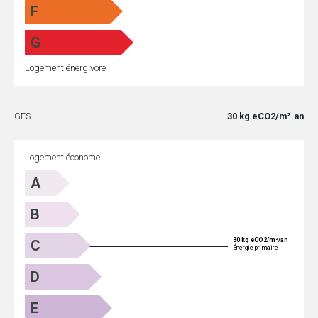
F
G
Logement énergivore
GES
30 kg eCO2/m².an
Logement économe
A
B
30 kg eCO2/m²/an
C
Énergie primaire
D
E