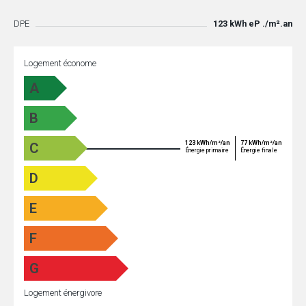
DPE
123 kWh eP ./m².an
Logement économe
A
B
123 kWh/m²/an
77 kWh/m²/an
C
Énergie primaire
Énergie finale
D
E
F
G
Logement énergivore