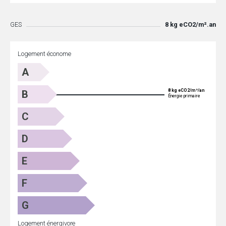
GES
8 kg eCO2/m².an
Logement économe
A
8 kg eCO2/m²/an
B
Énergie primaire
C
D
E
F
G
Logement énergivore