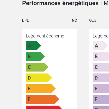
Performances énergétiques
: M
DPE
NC
GES
Logement économe
Logeme
A
A
B
B
C
C
D
D
E
E
F
F