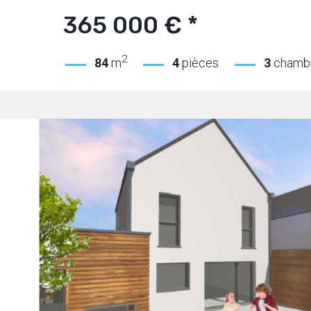
365 000 € *
2
84
m
4
pièces
3
chamb