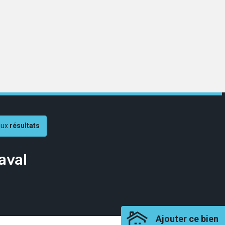
aux
résultats
aval
Ajouter ce bien