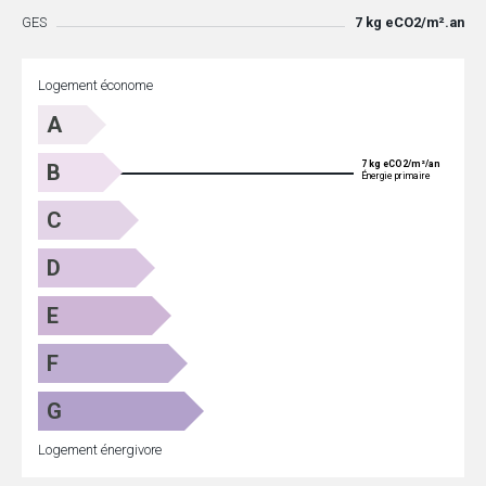
GES
7 kg eCO2/m².an
Logement économe
A
7 kg eCO2/m²/an
B
Énergie primaire
C
D
E
F
G
Logement énergivore