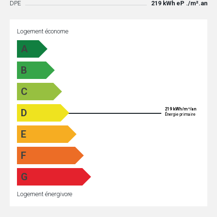
DPE
219 kWh eP ./m².an
Logement économe
A
B
C
219 kWh/m²/an
D
Énergie primaire
E
F
G
Logement énergivore