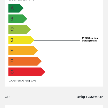
A
B
C
199 kWh/m²/an
D
Énergie primaire
E
F
G
Logement énergivore
GES
49 kg eCO2/m².an