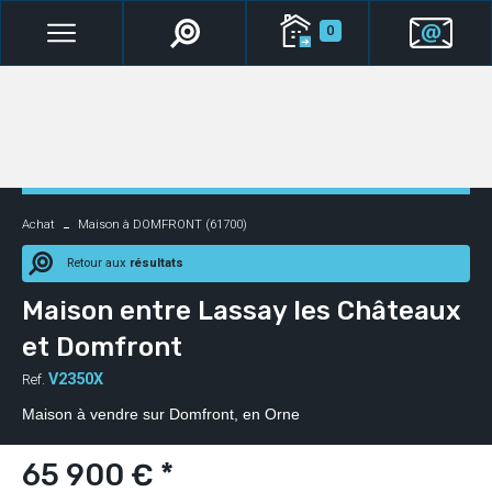
0
Achat
Maison à DOMFRONT (61700)
Retour aux
résultats
Maison entre Lassay les Châteaux
et Domfront
V2350X
Ref.
Maison à vendre sur Domfront, en Orne
65 900 € *