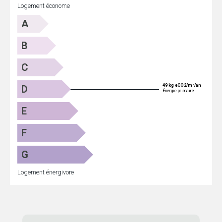
Logement économe
A
B
C
49 kg eCO2/m²/an
D
Énergie primaire
E
F
G
Logement énergivore