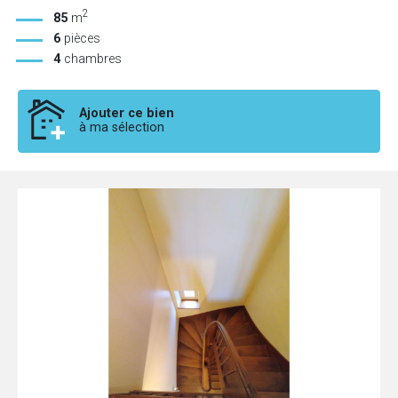
2
85
m
6
pièces
4
chambres
Ajouter ce bien
à ma sélection