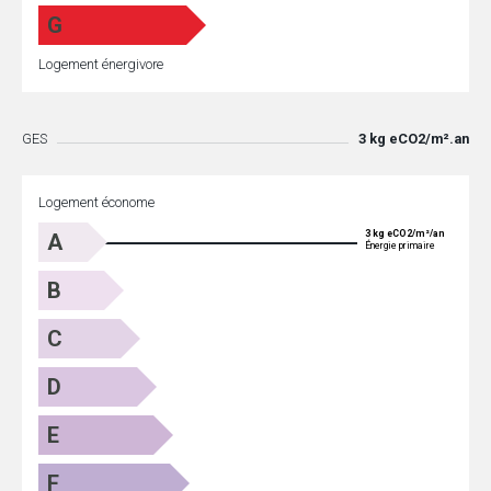
G
Logement énergivore
GES
3 kg eCO2/m².an
Logement économe
3 kg eCO2/m²/an
A
Énergie primaire
B
C
D
E
F