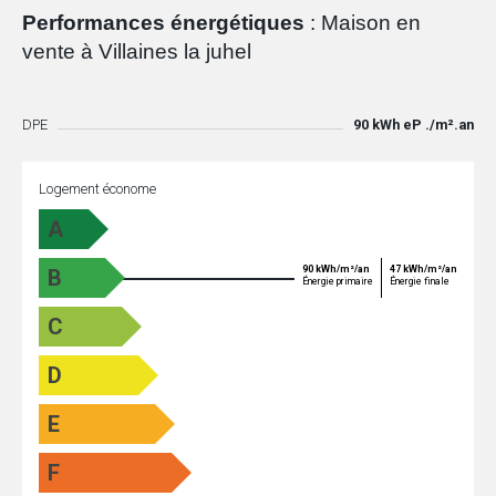
Performances énergétiques
: Maison en
vente à Villaines la juhel
DPE
90 kWh eP ./m².an
Logement économe
A
90 kWh/m²/an
47 kWh/m²/an
B
Énergie primaire
Énergie finale
C
D
E
F