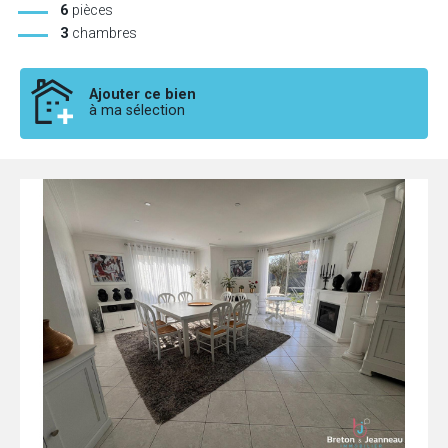
6
pièces
3
chambres
Ajouter ce bien
à ma sélection