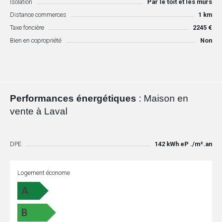
Isolation
Par le toit et les murs
Distance commerces
1 km
Taxe foncière
2245 €
Bien en copropriété
Non
Performances énergétiques
: Maison en
vente à Laval
DPE
142 kWh eP ./m².an
Logement économe
A
B