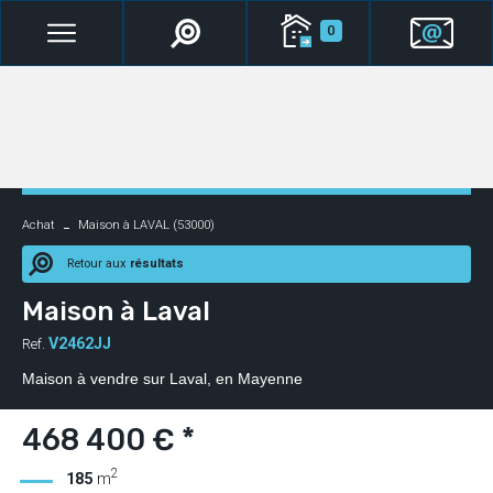
0
Achat
Maison à LAVAL (53000)
Retour aux
résultats
Maison à Laval
V2462JJ
Ref.
Maison à vendre sur Laval, en Mayenne
468 400 € *
2
185
m