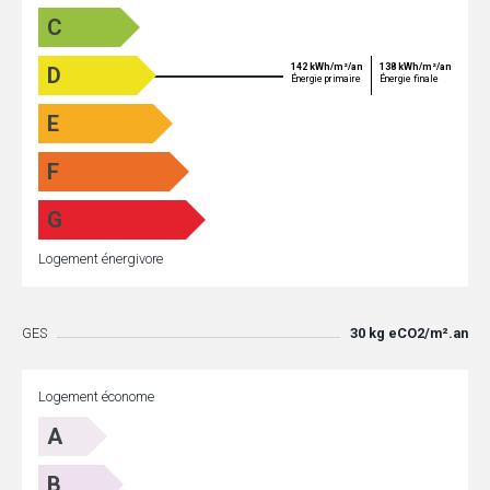
C
142 kWh/m²/an
138 kWh/m²/an
D
Énergie primaire
Énergie finale
E
F
G
Logement énergivore
GES
30 kg eCO2/m².an
Logement économe
A
B