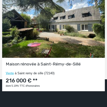
Maison rénovée à Saint-Rémy-de-Sillé
Vente
à Saint remy de sille (72140)
216 000 € **
dont 5.19% TTC d'honoraires