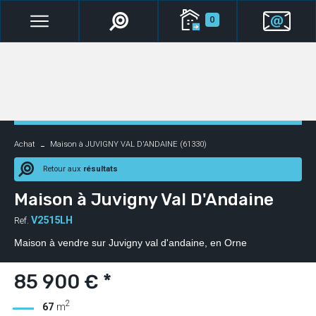
0
Achat
Maison à JUVIGNY VAL D'ANDAINE (61330)
Retour aux
résultats
Maison à Juvigny Val D'Andaine
V2515LH
Ref.
Maison à vendre sur Juvigny val d'andaine, en Orne
85 900 € *
2
67
m