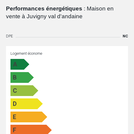
Performances énergétiques
: Maison en
vente à Juvigny val d'andaine
DPE
NC
Logement économe
A
B
C
D
E
F