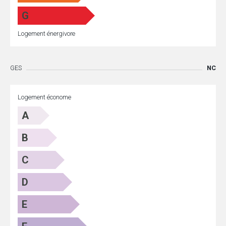
G
Logement énergivore
GES
NC
Logement économe
A
B
C
D
E