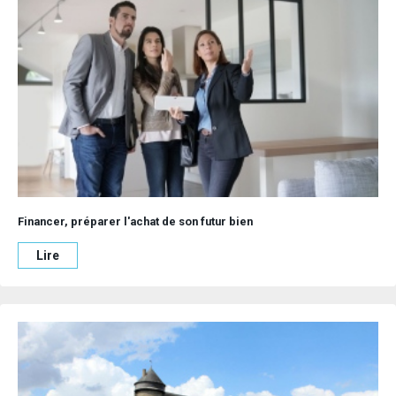
passions ou un pavillon familial proche de Laval. Les maisons
disponibles à
la vente en Mayenne
répondent à toutes les
attentes, qu’il s’agisse de maisons modernes avec des pièces
lumineuses et une cuisine équipée, ou de maisons de
caractère avec un terrain à aménager selon vos envies.
La Mayenne séduit par ses paysages variés, mêlant vallées
verdoyantes, rivières paisibles et charmants villages
historiques. Vous pourrez y vivre une vie tranquille tout en
ayant accès à des infrastructures modernes et à un réseau de
transport bien développé. Que vous soyez attiré par une
maison à vendre en plein cœur de Laval ou par une propriété
Financer, préparer l'achat de son futur bien
en exclusivité dans un cadre plus rural, les
annonces
immobilières en Mayenne
vous offrent un large éventail de
Lire
choix. Le département propose également de nombreuses
activités en plein air, des marchés locaux, et une qualité de vie
incomparable à des prix immobiliers compétitifs. Trouver une
maison en Mayenne
, c’est investir dans un environnement
propice à une vie épanouissante, où chaque pièce de votre
futur chez-vous, de la salle de bain à la terrasse, contribue à
créer un espace accueillant et chaleureux. Les opportunités
d’achat en Mayenne sont une véritable invitation à repenser