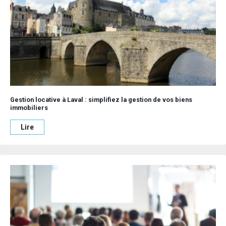
votre quotidien dans un cadre unique, combinant charme et
modernité.
Les différents types de maisons à
vendre en Mayenne
Maisons à rénover : un projet riche en potentiel
Pour les amateurs de projets, les annonces immobilières en
Mayenne regorgent d’opportunités avec de nombreuses
Gestion locative à Laval : simplifiez la gestion de vos biens
maisons anciennes à rénover. Ces biens pleins de charme,
immobiliers
souvent situés dans des villages pittoresques ou en pleine
campagne, offrent un potentiel unique de personnalisation.
Lire
Les pièces de ces maisons, qu’il s’agisse de la cuisine, des
chambres ou même de la salle de bain, peuvent être
entièrement repensées selon vos envies. Beaucoup de ces
propriétés comprennent également un terrain ou un jardin,
parfait pour créer un espace extérieur à votre image.
Acheter
une maison à rénover en Mayenne
, c’est aussi profiter de
prix attractifs pour un bien avec un fort potentiel de
valorisation. Que vous soyez bricoleur ou investisseur, ces
maisons représentent une offre rare à saisir dans un cadre de