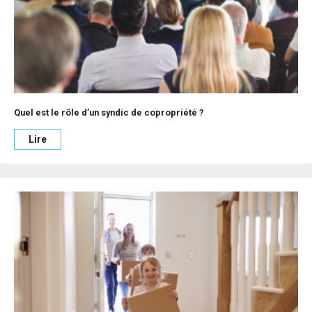
vie exceptionnel.
Maisons modernes : le confort clé en main
Les maisons modernes à vendre en Mayenne répondent aux
attentes de ceux qui recherchent un bien clé en main. Ces
propriétés récentes sont souvent dotées d’une cuisine
équipée, d’une salle d’eau contemporaine et d’une terrasse
parfaite pour profiter des journées ensoleillées. Les annonces
Quel est le rôle d’un syndic de copropriété ?
immobilières mettent en avant des maisons conçues avec des
matériaux de qualité, offrant des pièces spacieuses et
Lire
lumineuses, idéales pour les familles ou les jeunes couples.
Certaines maisons modernes disposent également d’un
jardin aménagé, parfait pour les enfants ou pour des
moments de détente. Situées à proximité des grandes villes
comme Laval ou Château-Gontier, ou dans des
environnements plus ruraux, ces maisons garantissent un
cadre de vie pratique et agréable. Avec des prix compétitifs,
elles représentent une excellente offre pour ceux qui
souhaitent s’installer rapidement sans travaux.
Maisons familiales : un espace adapté à vos
besoins