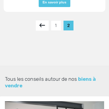
En savoir plus
La Mayenne est un département où nature et histoire se
rencontrent. Que vous soyez amateur de patrimoine, de
balades en plein air ou de moments de détente dans un jardin
privé, ce territoire a tout pour plaire. Les
maisons à vendre
1
2
en Mayenne
se déclinent en différentes formules : longères
rénovées, pavillons modernes ou maisons familiales avec
plusieurs chambres. Vous bénéficierez également d’un
réseau de transport efficace, reliant des villes comme Laval et
Château-Gontier. Une maison ici, c’est l’assurance d’une vie
calme et agréable, tout en ayant accès aux infrastructures
modernes nécessaires pour un quotidien confortable.
Vivre en Mayenne : un cadre de vie
unique
Tous les conseils autour de nos
biens à
Acheter une maison en Mayenne
, c’est faire le choix d’un
vendre
cadre de vie exceptionnel, où nature préservée et modernité se
côtoient harmonieusement. Ce département offre une
multitude de possibilités pour trouver la maison idéale, que
vous recherchiez une propriété avec terrasse pour profiter de
vos soirées d’été, un jardin spacieux pour cultiver vos