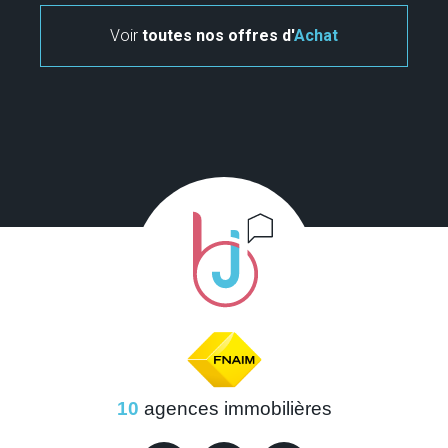
pièces, propriétés familiales avec plusieurs chambres et
Voir
toutes nos offres d'
Achat
jardin, ou encore maisons à rénover pour les amateurs de
projets. Chaque annonce est soigneusement sélectionnée
pour répondre à vos attentes et vous aider à trouver la maison
de vos rêves.
Contactez-nous pour trouver la
maison de vos rêves en Mayenne
Vous cherchez une maison en Mayenne ? Consultez nos
annonces régulièrement pour ne manquer aucune offre. Notre
équipe est à votre disposition pour vous accompagner dans
votre projet. Que vous cherchiez une maison avec une grande
salle à manger, une cuisine équipée ou un terrain arboré, nous
vous aiderons à concrétiser votre rêve immobilier.
10
agences immobilières